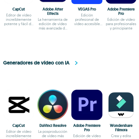
CapCut
Adobe After
VEGAS Pro
Adobe Premiere
Effects
Pro
Editor de vídeo
Edición
increíblemente
La herramienta de
profesional de
Edición de vídeo
potente y fácil de
edición de vídeo
vídeo accesible
para profesionales
usar
más avanzada de
para todos
y principiante
Adobe
Generadores de vídeo con IA
CapCut
DaVinci Resolve
Adobe Premiere
Wondershare
Pro
Filmora
Editor de vídeo
La posproducción
increíblemente
de vídeo más
Edición de vídeo
Crea y edita