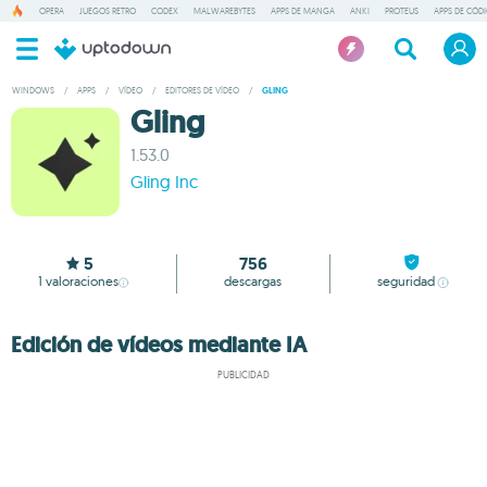
OPERA
JUEGOS RETRO
CODEX
MALWAREBYTES
APPS DE MANGA
ANKI
PROTEUS
APPS DE CÓD
WINDOWS
/
APPS
/
VÍDEO
/
EDITORES DE VÍDEO
/
GLING
Gling
1.53.0
Gling Inc
5
756
1
valoraciones
descargas
seguridad
Edición de vídeos mediante IA
PUBLICIDAD