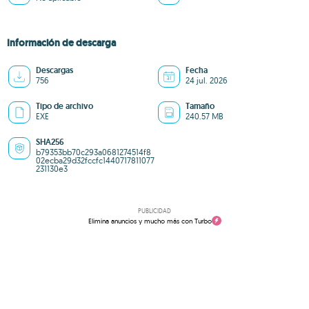
Información de descarga
Descargas
Fecha
756
24 jul. 2026
Tipo de archivo
Tamaño
EXE
240.57 MB
SHA256
b79353bb70c293a0681274514f8
02ecba29d32fccfc1440717811077
231130e3
PUBLICIDAD
Elimina anuncios y mucho más con Turbo